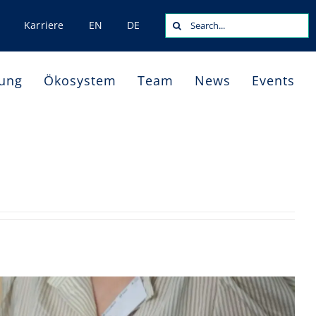
Search
Karriere
EN
DE
for:
dung
Ökosystem
Team
News
Events