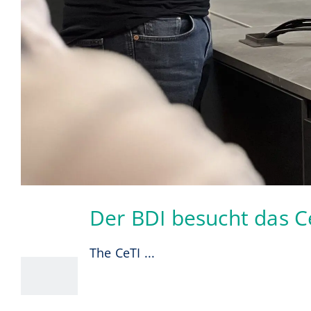
Der BDI besucht das C
11
07, 2025
The CeTI ...