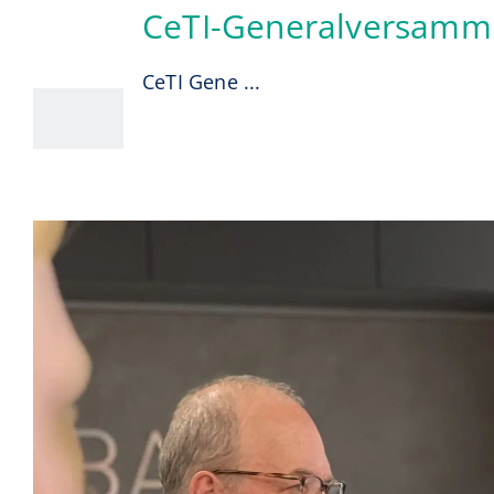
CeTI-Generalversamm
17
07, 2025
CeTI Gene ...