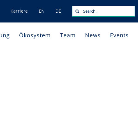
Search
Karriere
EN
DE
for:
dung
Ökosystem
Team
News
Events