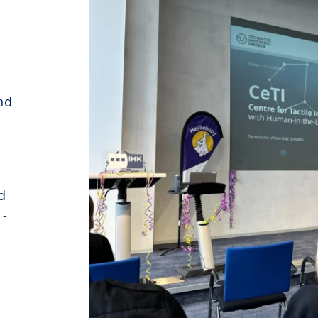
nd
d
 -