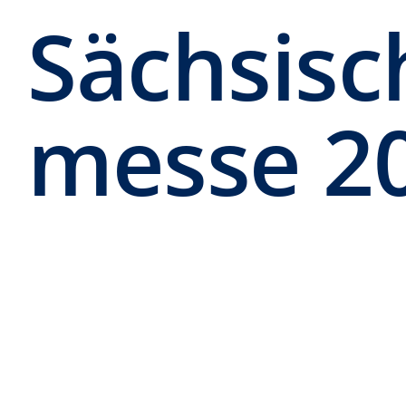
Sächsisc
messe 20