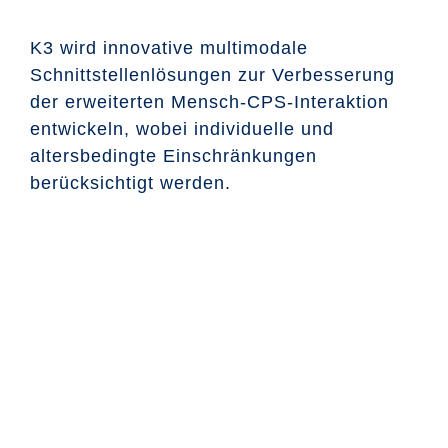
Events
K3 wird innovative multimodale
CeTI.BAR
Schnittstellenlösungen zur Verbesserung
der erweiterten Mensch-CPS-Interaktion
Karriere
entwickeln, wobei individuelle und
altersbedingte Einschränkungen
Kontakt
berücksichtigt werden.
Search
for: